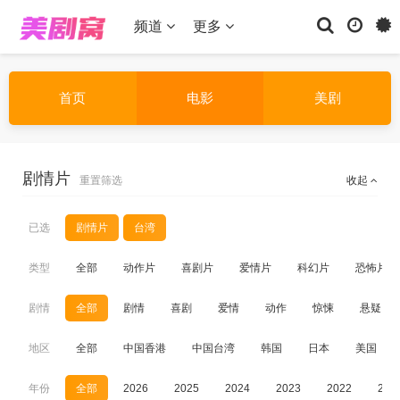
频道
更多
首页
电影
美剧
剧情片
重置筛选
收起
已选
剧情片
台湾
类型
全部
动作片
喜剧片
爱情片
科幻片
恐怖片
剧情
全部
剧情
喜剧
爱情
动作
惊悚
悬疑
地区
全部
中国香港
中国台湾
韩国
日本
美国
年份
全部
2026
2025
2024
2023
2022
202