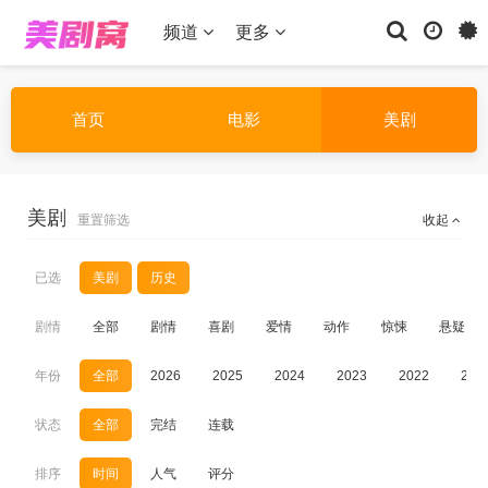
频道
更多
首页
电影
美剧
美剧
重置筛选
收起
已选
美剧
历史
剧情
全部
剧情
喜剧
爱情
动作
惊悚
悬疑
年份
全部
2026
2025
2024
2023
2022
202
状态
全部
完结
连载
排序
时间
人气
评分