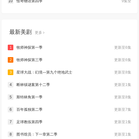
10
怪奇物语第四季
9集全
最新美剧
更多
1
牧师神探第一季
更新至6集
2
牧师神探第三季
更新至6集
3
星球大战：幻境—第九个绝地武士
更新至8集
4
断林镇谜案第十二季
更新至1集
5
斯特林角第一季
更新至8集
6
百年孤独第二季
更新至7集
7
足球教练第四季
更新至1集
8
图书馆员：下一章第二季
更新至1集