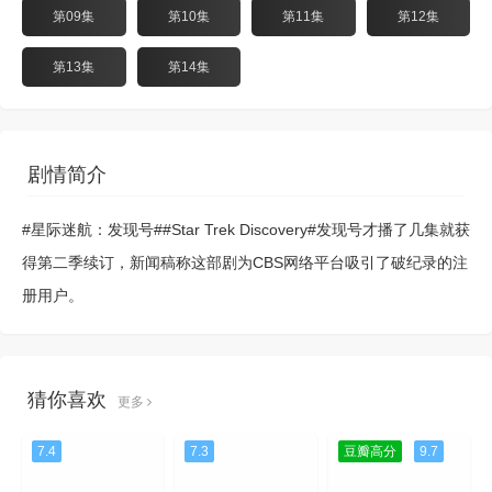
第09集
第10集
第11集
第12集
第13集
第14集
剧情简介
#星际迷航：发现号##Star Trek Discovery#发现号才播了几集就获
得第二季续订，新闻稿称这部剧为CBS网络平台吸引了破纪录的注
册用户。
猜你喜欢
更多
7.4
7.3
豆瓣高分
9.7