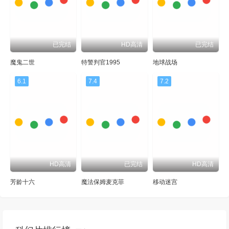
已完结
HD高清
已完结
魔鬼二世
特警判官1995
地球战场
6.1
7.4
7.2
HD高清
已完结
HD高清
芳龄十六
魔法保姆麦克菲
移动迷宫