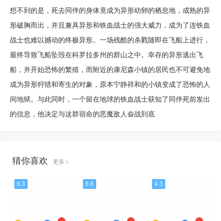
想不到的是，死去同伴的身体竟成为异形幼卵的栖息地，成熟的异
形破胸而出，并且兼具异形和铁血战士的强大威力，成为了连铁血
战士也难以撼动的终极异形。一场残酷的杀戮随即在飞船上进行，
最终导致飞船坠毁在科罗拉多州的群山之中。幸存的异形逃出飞
船，并开始恐怖的繁殖，而附近的康尼森小镇的居民也不可避免地
成为异形狩猎和寄生的对象，原本宁静祥和的小镇变成了恐怖的人
间地狱。与此同时，一个留在地球的铁血战士获知了同伴死前发出
的信息，他决定与这群宿命的恶魔敌人奋战到底
猜你喜欢
更多
6.3
6.6
4.3