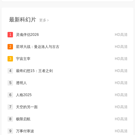
最新科幻片
更多
1
灵魂伴侣2026
HD高清
2
星球大战：曼达洛人与古古
HD高清
3
宇宙主宰
HD高清
4
最终幻想15：王者之剑
HD高清
5
透明人
HD高清
6
人格2025
HD高清
7
天空的另一面
HD高清
8
极限启航
HD高清
9
万事付寒波
HD高清