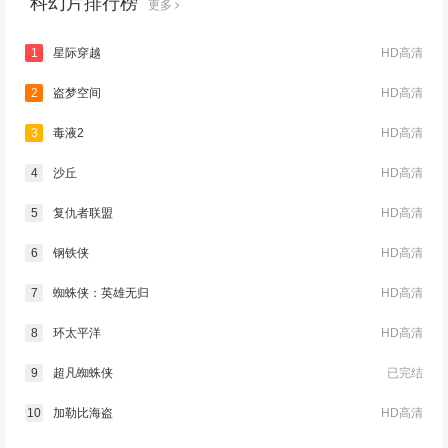
科幻片排行榜
更多
1
星际穿越
HD高清
2
盗梦空间
HD高清
3
毒液2
HD高清
4
沙丘
HD高清
5
复仇者联盟
HD高清
6
钢铁侠
HD高清
7
蜘蛛侠：英雄无归
HD高清
8
环太平洋
HD高清
9
超凡蜘蛛侠
已完结
10
加勒比海盗
HD高清