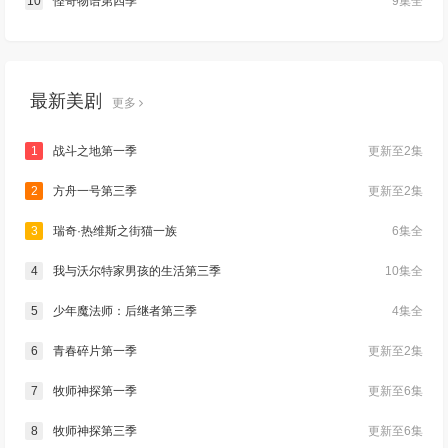
10
怪奇物语第四季
9集全
最新美剧
更多
1
战斗之地第一季
更新至2集
2
方舟一号第三季
更新至2集
3
瑞奇·热维斯之街猫一族
6集全
4
我与沃尔特家男孩的生活第三季
10集全
5
少年魔法师：后继者第三季
4集全
6
青春碎片第一季
更新至2集
7
牧师神探第一季
更新至6集
8
牧师神探第三季
更新至6集