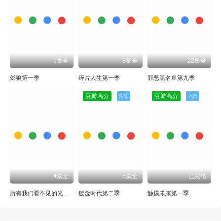
6集全
8集全
22集全
郊狼第一季
碎片人生第一季
罪恶黑名单第九季
豆瓣高分
8.9
豆瓣高分
7.8
4集全
8集全
已完结
所有我们看不见的光第一季
镀金时代第二季
触摸未来第一季