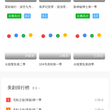
星际旅行：深空九号第五季
侏罗纪世界：混沌理论第一季
新神秘博士第一季
豆瓣高分
8.2
6.1
豆瓣高分
5.0
16集全
12集全
已完结
火线警告第二季
104号房间第一季
火线警告第四季
美剧排行榜
更多
1
无耻之徒(美版)第一季
12集全
2
无耻之徒(美版)第二季
12集全