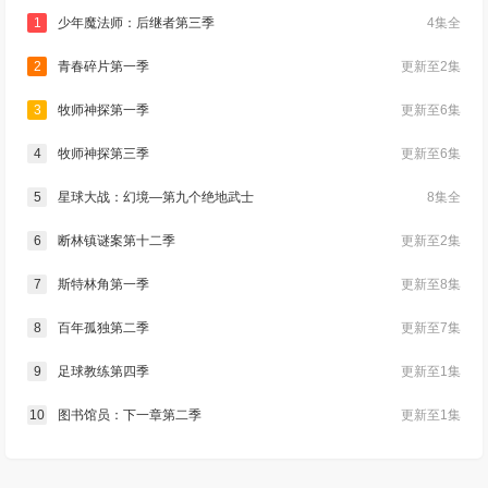
1
少年魔法师：后继者第三季
4集全
2
青春碎片第一季
更新至2集
3
牧师神探第一季
更新至6集
4
牧师神探第三季
更新至6集
5
星球大战：幻境—第九个绝地武士
8集全
6
断林镇谜案第十二季
更新至2集
7
斯特林角第一季
更新至8集
8
百年孤独第二季
更新至7集
9
足球教练第四季
更新至1集
10
图书馆员：下一章第二季
更新至1集