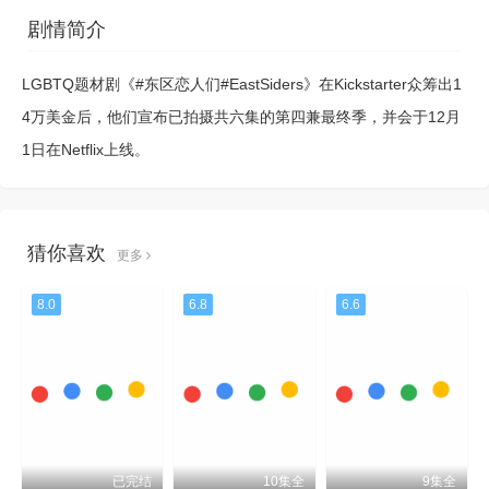
剧情简介
LGBTQ题材剧《#东区恋人们#EastSiders》在Kickstarter众筹出1
4万美金后，他们宣布已拍摄共六集的第四兼最终季，并会于12月
1日在Netflix上线。
猜你喜欢
更多
8.0
6.8
6.6
已完结
10集全
9集全