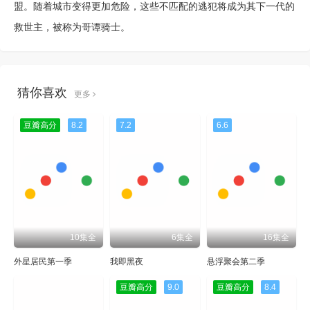
盟。随着城市变得更加危险，这些不匹配的逃犯将成为其下一代的
救世主，被称为哥谭骑士。
猜你喜欢
更多
豆瓣高分
8.2
7.2
6.6
10集全
6集全
16集全
外星居民第一季
我即黑夜
悬浮聚会第二季
豆瓣高分
9.0
豆瓣高分
8.4