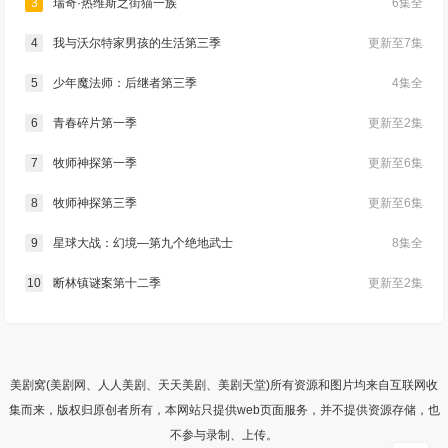
3
瑞奇·热维斯之街猫一族
6集全
4
我与沃尔特家男孩的生活第三季
更新至7集
5
少年魔法师：后继者第三季
4集全
6
青春碎片第一季
更新至2集
7
牧师神探第一季
更新至6集
8
牧师神探第三季
更新至6集
9
星球大战：幻境—第九个绝地武士
8集全
10
断林镇谜案第十二季
更新至2集
美剧窝(美剧网、人人美剧、天天美剧、美剧天堂)所有资源和图片均来自互联网收
集而来，版权归原创者所有，本网站只提供web页面服务，并不提供资源存储，也
不参与录制、上传。