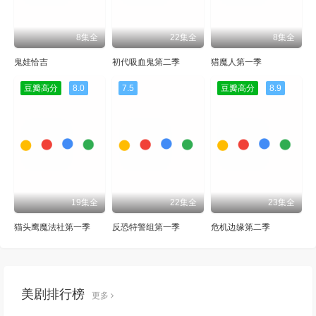
8集全
22集全
8集全
鬼娃恰吉
初代吸血鬼第二季
猎魔人第一季
豆瓣高分
8.0
7.5
豆瓣高分
8.9
19集全
22集全
23集全
猫头鹰魔法社第一季
反恐特警组第一季
危机边缘第二季
美剧排行榜
更多