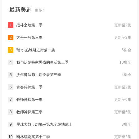
最新美剧
更多
1
战斗之地第一季
更新至2集
2
方舟一号第三季
更新至2集
3
瑞奇·热维斯之街猫一族
6集全
4
我与沃尔特家男孩的生活第三季
10集全
5
少年魔法师：后继者第三季
4集全
6
青春碎片第一季
更新至2集
7
牧师神探第一季
更新至6集
8
牧师神探第三季
更新至6集
9
星球大战：幻境—第九个绝地武士
8集全
10
断林镇谜案第十二季
更新至2集