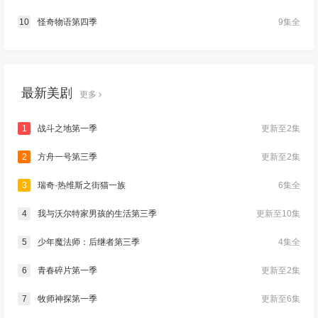
10
怪奇物语第四季
9集全
最新美剧
更多
1
战斗之地第一季
更新至2集
2
方舟一号第三季
更新至2集
3
瑞奇·热维斯之街猫一族
6集全
4
我与沃尔特家男孩的生活第三季
更新至10集
5
少年魔法师：后继者第三季
4集全
6
青春碎片第一季
更新至2集
7
牧师神探第一季
更新至6集