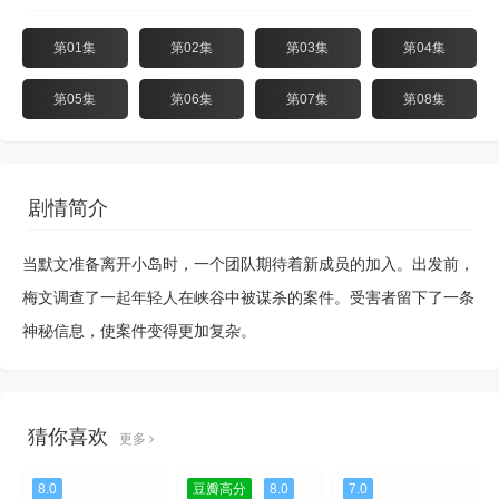
第01集
第02集
第03集
第04集
第05集
第06集
第07集
第08集
剧情简介
当默文准备离开小岛时，一个团队期待着新成员的加入。出发前，
梅文调查了一起年轻人在峡谷中被谋杀的案件。受害者留下了一条
神秘信息，使案件变得更加复杂。
猜你喜欢
更多
8.0
豆瓣高分
8.0
7.0