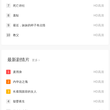
7
死亡诗社
HD高清
8
羞耻
HD高清
9
最近，妹妹的样子有点怪
HD高清
10
教父
HD高清
最新剧情片
更多
1
废用身
HD高清
2
内华达之瑰
HD高清
3
长着我面容的女人
HD高清
4
疑婴夜生
HD高清