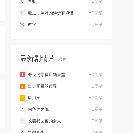
羞耻
HD高清
8
最近，妹妹的样子有点怪
HD高清
9
教父
HD高清
10
最新剧情片
更多
奇怪的零食店钱天堂
HD高清
1
出走哥哥的彼界
HD高清
2
废用身
HD高清
3
内华达之瑰
HD高清
4
长着我面容的女人
HD高清
5
疑婴夜生
HD高清
6