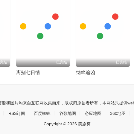
完结
已完结
已完结
离别七日情
纳粹追凶
资源和图片均来自互联网收集而来，版权归原创者所有，本网站只提供w
RSS订阅
百度蜘蛛
谷歌地图
必应地图
360地图
Copyright © 2026 美剧窝