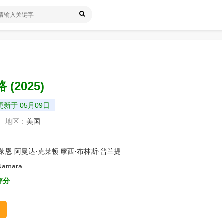
路
(2025)
新于 05月09日
地区：
美国
莱恩
阿曼达·克莱顿
摩西·布林斯·普兰提
Namara
评分