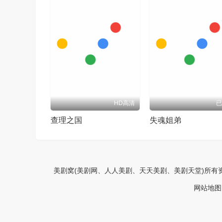
HD高清
已
查理之国
失魂姐弟
美剧窝(美剧网、人人美剧、天天美剧、美剧天堂)所有
网站地图