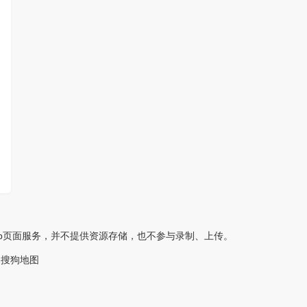
eb页面服务，并不提供资源存储，也不参与录制、上传。
搜狗地图