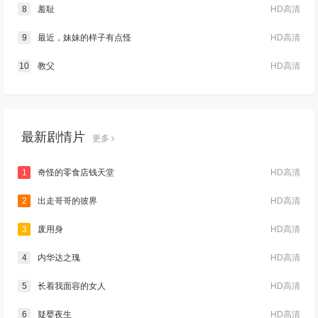
8
羞耻
HD高清
9
最近，妹妹的样子有点怪
HD高清
10
教父
HD高清
最新剧情片
更多
1
奇怪的零食店钱天堂
HD高清
2
出走哥哥的彼界
HD高清
3
废用身
HD高清
4
内华达之瑰
HD高清
5
长着我面容的女人
HD高清
6
疑婴夜生
HD高清