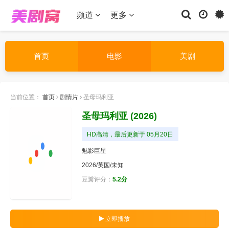
频道
更多
首页
电影
美剧
当前位置：
首页
剧情片
圣母玛利亚
圣母玛利亚
(2026)
HD高清，最后更新于 05月20日
魅影巨星
2026/英国/未知
豆瓣评分：
5.2分
立即播放