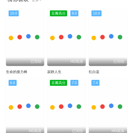
更多
10.0
豆瓣高分
9.0
10.0
已完结
HD高清
已完结
生命的接力棒
寂静人生
红白蓝
6.6
豆瓣高分
7.0
7.4
HD高清
已完结
HD高清