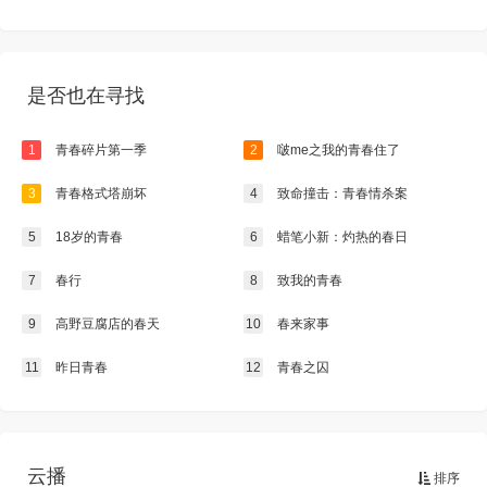
是否也在寻找
1
青春碎片第一季
2
啵me之我的青春住了
3
青春格式塔崩坏
4
致命撞击：青春情杀案
5
18岁的青春
6
蜡笔小新：灼热的春日
7
春行
8
致我的青春
9
高野豆腐店的春天
10
春来家事
11
昨日青春
12
青春之囚
云播
排序