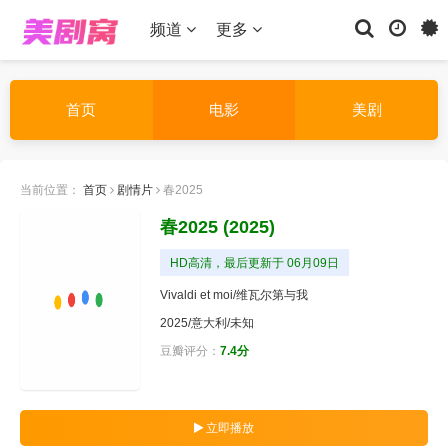
频道
更多
首页
电影
美剧
当前位置：
首页
剧情片
春2025
春2025
(2025)
HD高清，最后更新于 06月09日
Vivaldi et moi/维瓦尔第与我
2025/意大利/未知
豆瓣评分：
7.4分
立即播放