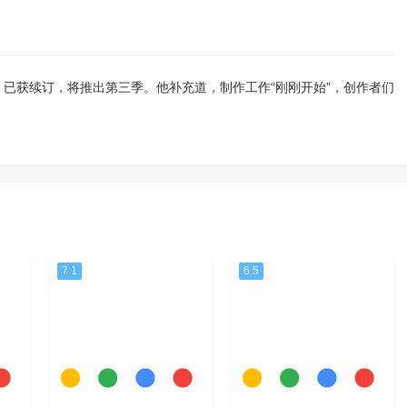
已获续订，将推出第三季。他补充道，制作工作“刚刚开始”，创作者们
7.1
6.5