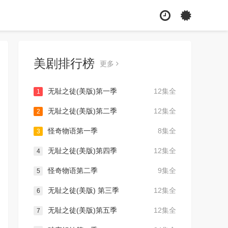
美剧排行榜
更多
无耻之徒(美版)第一季
12集全
1
无耻之徒(美版)第二季
12集全
2
怪奇物语第一季
8集全
3
无耻之徒(美版)第四季
12集全
4
怪奇物语第二季
9集全
5
无耻之徒(美版) 第三季
12集全
6
无耻之徒(美版)第五季
12集全
7