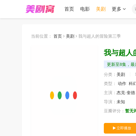
首页
电影
美剧
更多
当前位置：
首页
美剧
我与超人的冒险第三季
我与超人
更新至8集，最后
分类：
美剧
类型：
动作
科
主演：
杰克·奎德
导演：
未知
豆瓣评分：
暂无
立即播放