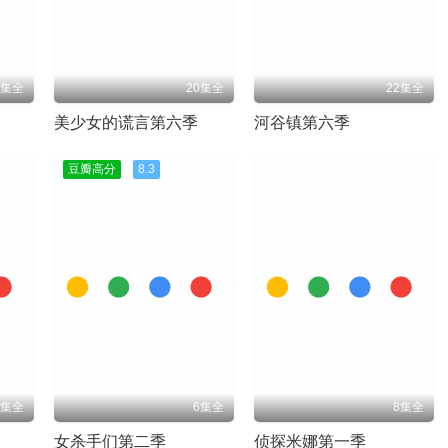
5集全
20集全
22集全
美少女的谎言第六季
河谷镇第六季
豆瓣高分
8.3
0集全
6集全
8集全
女杀手们第二季
侦探米娜第一季