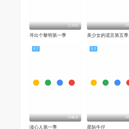
已完结
2
寻出个黎明第一季
美少女的谎言第五季
6.7
5.3
13集全
1
读心人第一季
星际牛仔