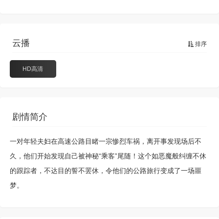
云播
排序
HD高清
剧情简介
一对年轻夫妇在高速公路目睹一宗惨烈车祸，离开事发现场后不
久，他们开始发现自己被神秘“乘客”尾随！这个如恶魔般纠缠不休
的跟踪者，不达目的誓不罢休，令他们的公路旅行变成了一场噩
梦。