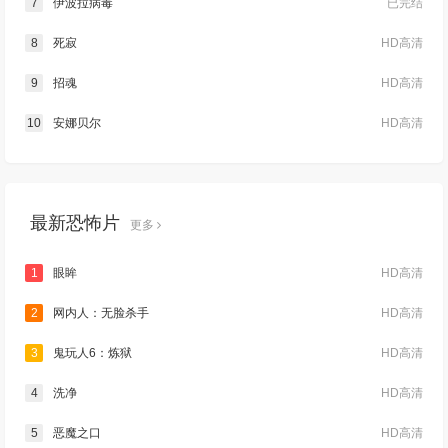
7
伊波拉病毒
已完结
8
死寂
HD高清
9
招魂
HD高清
10
安娜贝尔
HD高清
最新恐怖片
更多
1
眼眸
HD高清
2
网内人：无脸杀手
HD高清
3
鬼玩人6：炼狱
HD高清
4
洗净
HD高清
5
恶魔之口
HD高清