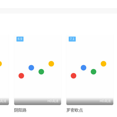
6.9
7.1
D高清
HD高清
HD高清
阴阳路
罗密欧点