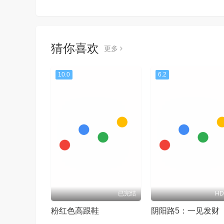
猜你喜欢
更多
10.0
6.2
已完结
H
粉红色高跟鞋
阴阳路5：一见发财