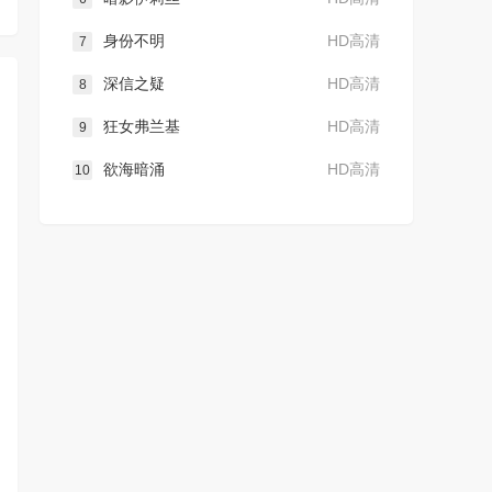
身份不明
HD高清
7
深信之疑
HD高清
8
狂女弗兰基
HD高清
9
欲海暗涌
HD高清
10