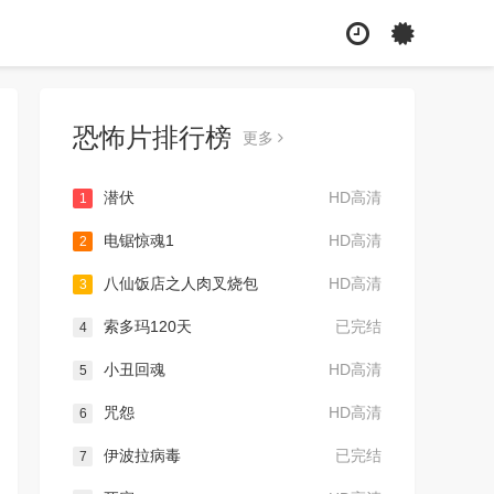
恐怖片排行榜
更多
潜伏
HD高清
1
电锯惊魂1
HD高清
2
八仙饭店之人肉叉烧包
HD高清
3
索多玛120天
已完结
4
小丑回魂
HD高清
5
咒怨
HD高清
6
伊波拉病毒
已完结
7