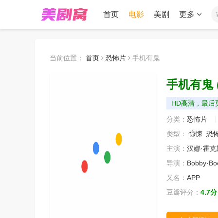
首页
电影
美剧
更多
当前位置：
首页
恐怖片
手机有鬼
手机有鬼
HD高清，最后更
分类：
恐怖片
类型：
惊悚
恐
主演：
汉娜·霍
导演：
Bobby·Bo
又名：
APP
豆瓣评分：
4.7分