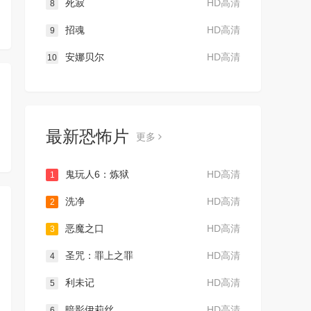
死寂
HD高清
8
招魂
HD高清
9
安娜贝尔
HD高清
10
最新恐怖片
更多
鬼玩人6：炼狱
HD高清
1
洗净
HD高清
2
恶魔之口
HD高清
3
圣咒：罪上之罪
HD高清
4
利未记
HD高清
5
暗影伊莉丝
HD高清
6