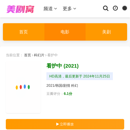
频道
更多
首页
电影
美剧
当前位置：
首页
科幻片
看护中
看护中
(2021)
HD高清，最后更新于 2024年11月25日
2021/韩国/
剧情
科幻
豆瓣评分：
6.1分
立即播放