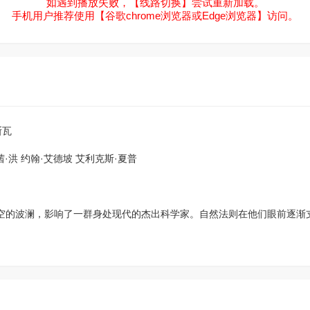
如遇到播放失败，【线路切换】尝试重新加载。
手机用户推荐使用【谷歌chrome浏览器或Edge浏览器】访问。
斯瓦
茜·洪
约翰·艾德坡
艾利克斯·夏普
时空的波澜，影响了一群身处现代的杰出科学家。自然法则在他们眼前逐