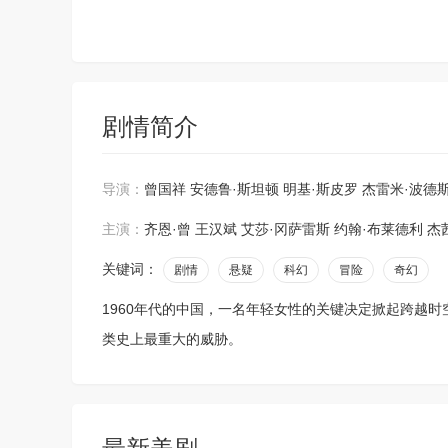
剧情简介
导演：
曾国祥
安德鲁·斯坦顿
明基·斯皮罗
杰雷米·波德
主演：
齐恩·曾
王汉斌
艾莎·冈萨雷斯
约翰·布莱德利
杰
关键词：
剧情
悬疑
科幻
冒险
奇幻
1960年代的中国，一名年轻女性的关键决定掀起跨越
类史上最重大的威胁。