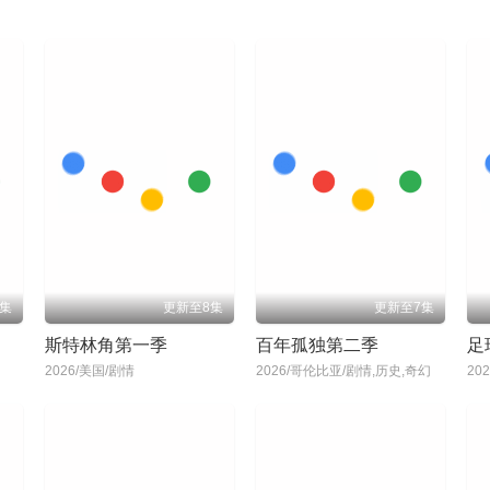
集
更新至8集
更新至7集
斯特林角第一季
百年孤独第二季
足
2026/美国/剧情
2026/哥伦比亚/剧情,历史,奇幻
20