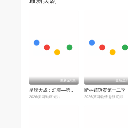
最新美剧
更新至8集
更新至1
星球大战：幻境—第九个绝地武士
断林镇谜案第十二季
2026/美国/动画,短片
2026/英国/剧情,悬疑,犯罪