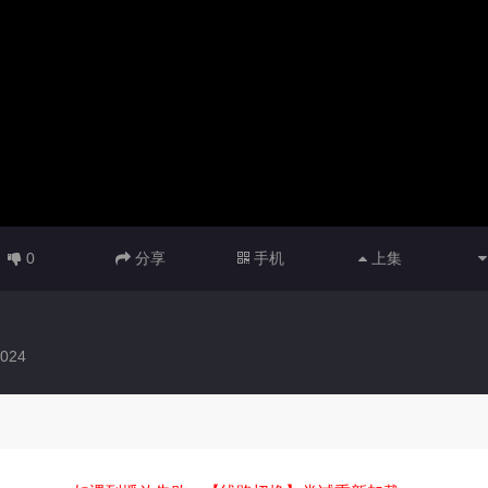
0
分享
手机
上集
024