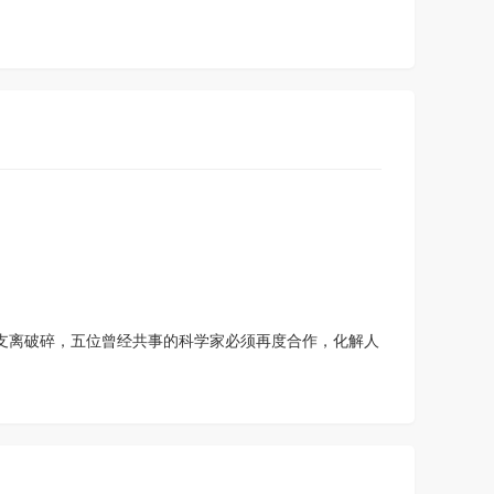
生物突击队第一
季
换挡第一季
渐支离破碎，五位曾经共事的科学家必须再度合作，化解人