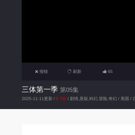
报错
刷新
65
三体第一季
第05集
2025-11-11更新 /
6.7分
/
剧情,悬疑,科幻,冒险,奇幻
/
美国
/
2