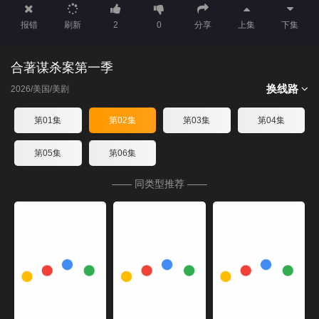
报错
刷新
2
0
分享
上集
下集
合著谋杀案第一季
换线路
2026/美国/美剧
第01集
第02集
第03集
第04集
第05集
第06集
—— 同类型推荐 ——