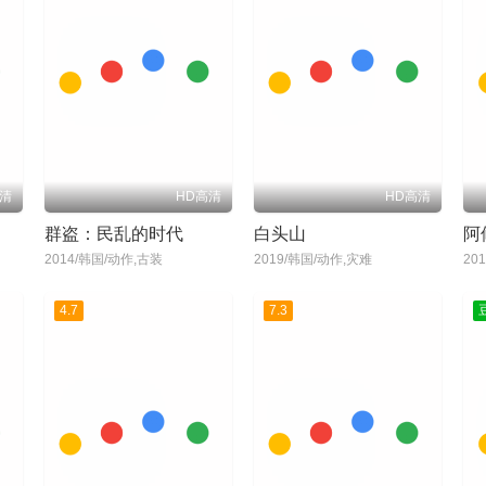
高清
HD高清
HD高清
群盗：民乱的时代
白头山
阿
2014/韩国/动作,古装
2019/韩国/动作,灾难
4.7
7.3