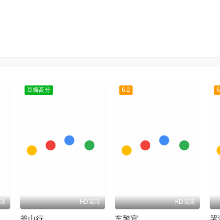
豆瓣高分
6.2
6
高清
HD高清
HD高清
釜山行
车警官
哭