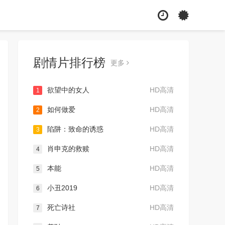
剧情片排行榜
更多
欲望中的女人
HD高清
1
如何做爱
HD高清
2
陷阱：致命的诱惑
HD高清
3
肖申克的救赎
HD高清
4
本能
HD高清
5
小丑2019
HD高清
6
死亡诗社
HD高清
7