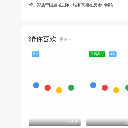
诗。家族帝国崩塌之际，唯有真相在废墟中回响……
猜你喜欢
更多
5.2
豆瓣高分
4.0
HD高清
已