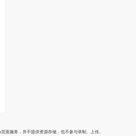
eb页面服务，并不提供资源存储，也不参与录制、上传。