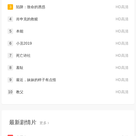
3
陷阱：致命的诱惑
HD高清
4
肖申克的救赎
HD高清
5
本能
HD高清
6
小丑2019
HD高清
7
死亡诗社
HD高清
8
羞耻
HD高清
9
最近，妹妹的样子有点怪
HD高清
10
教父
HD高清
最新剧情片
更多