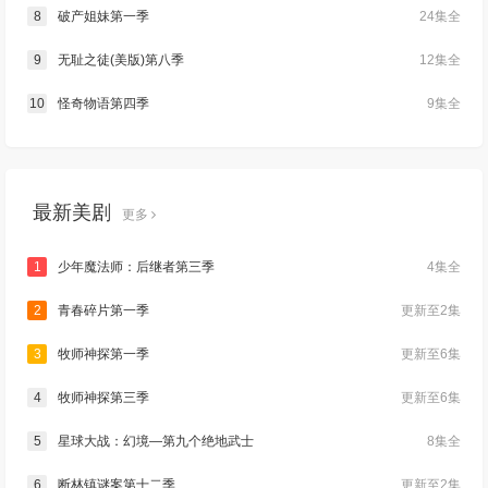
8
破产姐妹第一季
24集全
9
无耻之徒(美版)第八季
12集全
10
怪奇物语第四季
9集全
最新美剧
更多
1
少年魔法师：后继者第三季
4集全
2
青春碎片第一季
更新至2集
3
牧师神探第一季
更新至6集
4
牧师神探第三季
更新至6集
5
星球大战：幻境—第九个绝地武士
8集全
6
断林镇谜案第十二季
更新至2集