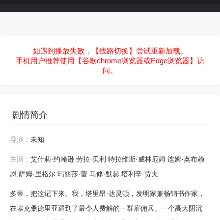
如遇到播放失败，【线路切换】尝试重新加载。
手机用户推荐使用【谷歌chrome浏览器或Edge浏览器】访
问。
剧情简介
导演：
未知
主演：
艾什莉·约翰逊
劳拉·贝利
特拉维斯·威林厄姆
连姆·奥布赖
恩
萨姆·里格尔
玛丽莎·蕾
马修·默瑟
塔利辛·贾夫
多蒂，把这记下来。我，塔里昂·达灵顿，发明家兼畅销书作家，
在埃克桑德里亚遇到了最令人费解的一群雇佣兵。一个高大阴沉