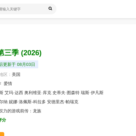
第三季
(2026)
更新于 08月03日
地区：
美国
作
爱情
斯
艾玛·达西
奥利维亚·库克
史蒂夫·图森特
瑞斯·伊凡斯
尔纳
妮娜·洛佩斯-科拉多
安德里杰·帕瑞克
/权力的游戏前传：龙族
评分