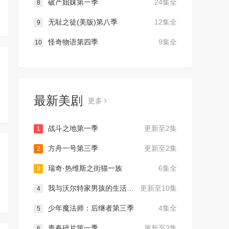
破产姐妹第一季
24集全
8
无耻之徒(美版)第八季
12集全
9
怪奇物语第四季
9集全
10
最新美剧
更多
战斗之地第一季
更新至2集
1
方舟一号第三季
更新至2集
2
瑞奇·热维斯之街猫一族
6集全
3
我与沃尔特家男孩的生活第三季
更新至10集
4
少年魔法师：后继者第三季
4集全
5
青春碎片第一季
更新至2集
6