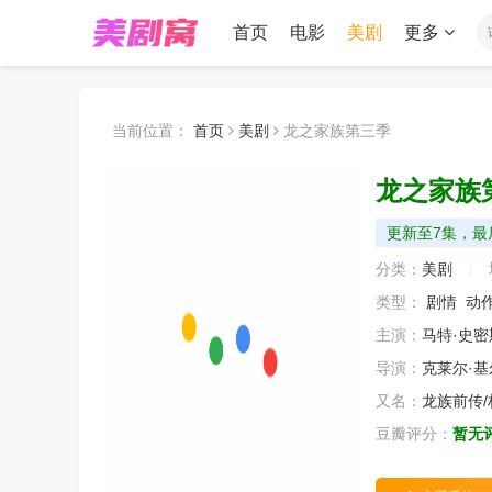
首页
电影
美剧
更多
当前位置：
首页
美剧
龙之家族第三季
龙之家族
更新至7集，最后
分类：
美剧
类型：
剧情
动
主演：
马特·史密
导演：
克莱尔·基
又名：
龙族前传
豆瓣评分：
暂无