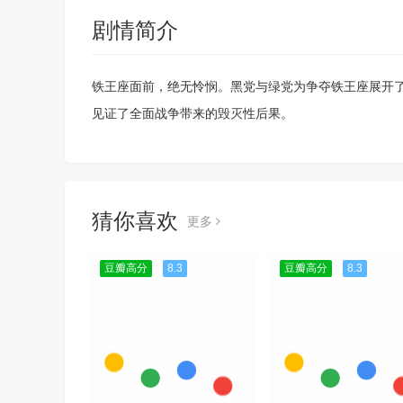
剧情简介
铁王座面前，绝无怜悯。黑党与绿党为争夺铁王座展开
见证了全面战争带来的毁灭性后果。
猜你喜欢
更多
豆瓣高分
8.3
豆瓣高分
8.3