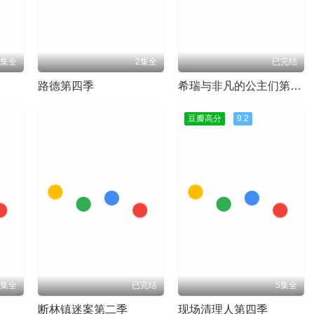
4集全
2集全
已完结
路德第四季
希瑞与非凡的公主们第二季
豆瓣高分
9.2
8集全
已完结
5集全
断林镇迷案第二季
现场清理人第四季