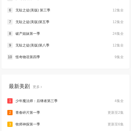
6
无耻之徒(美版) 第三季
12集全
7
无耻之徒(美版)第五季
12集全
8
破产姐妹第一季
24集全
9
无耻之徒(美版)第八季
12集全
10
怪奇物语第四季
9集全
最新美剧
更多
1
少年魔法师：后继者第三季
4集全
2
青春碎片第一季
更新至2集
3
牧师神探第一季
更新至6集