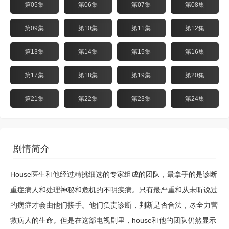
第05集
第06集
第07集
第08集
第09集
第10集
第11集
第12集
第13集
第14集
第15集
第16集
第17集
第18集
第19集
第20集
第21集
第22集
第23集
第24集
剧情简介
House医生和他经过精挑细选的专家组成的团队，最拿手的是诊断
重症病人和处理神秘和危机的不明疾病。只有最严重和从未听说过
的病症才会由他们接手。他们负责诊断，判断是否合法，尽全力营
救病人的生命。但是在这部电视剧里，house和他的团队仍然显示