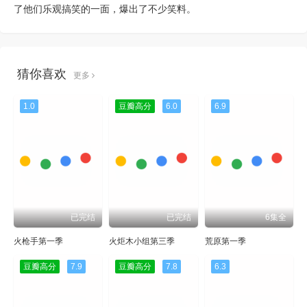
了他们乐观搞笑的一面，爆出了不少笑料。
猜你喜欢
更多
1.0
豆瓣高分
6.0
6.9
已完结
已完结
6集全
火枪手第一季
火炬木小组第三季
荒原第一季
豆瓣高分
7.9
豆瓣高分
7.8
6.3