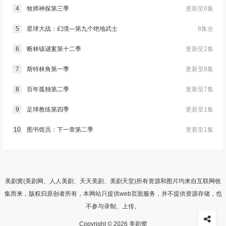
4
牧师神探第三季
更新至6集
5
星球大战：幻境—第九个绝地武士
8集全
6
断林镇谜案第十二季
更新至2集
7
斯特林角第一季
更新至8集
8
百年孤独第二季
更新至7集
9
足球教练第四季
更新至1集
10
图书馆员：下一章第二季
更新至1集
美剧窝(美剧网、人人美剧、天天美剧、美剧天堂)所有资源和图片均来自互联网收
集而来，版权归原创者所有，本网站只提供web页面服务，并不提供资源存储，也
不参与录制、上传。
Copyright © 2026 美剧窝