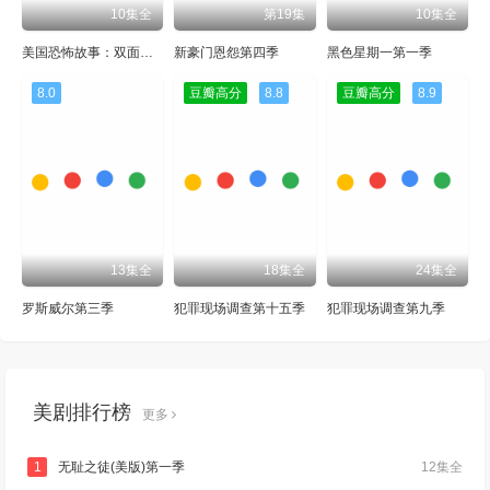
10集全
第19集
10集全
美国恐怖故事：双面第十季
新豪门恩怨第四季
黑色星期一第一季
8.0
豆瓣高分
8.8
豆瓣高分
8.9
13集全
18集全
24集全
罗斯威尔第三季
犯罪现场调查第十五季
犯罪现场调查第九季
美剧排行榜
更多
1
无耻之徒(美版)第一季
12集全