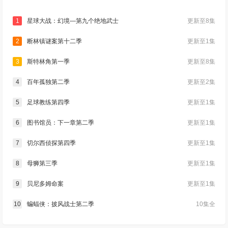
1
星球大战：幻境—第九个绝地武士
更新至8集
2
断林镇谜案第十二季
更新至1集
3
斯特林角第一季
更新至8集
4
百年孤独第二季
更新至2集
5
足球教练第四季
更新至1集
6
图书馆员：下一章第二季
更新至1集
7
切尔西侦探第四季
更新至1集
8
母狮第三季
更新至1集
9
贝尼多姆命案
更新至1集
10
蝙蝠侠：披风战士第二季
10集全