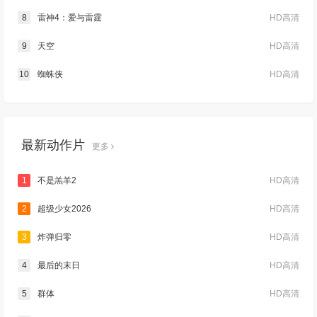
8
雷神4：爱与雷霆
HD高清
9
天空
HD高清
10
蜘蛛侠
HD高清
最新动作片
更多
1
不是羔羊2
HD高清
2
超级少女2026
HD高清
3
炸弹归零
HD高清
4
最后的末日
HD高清
5
群体
HD高清