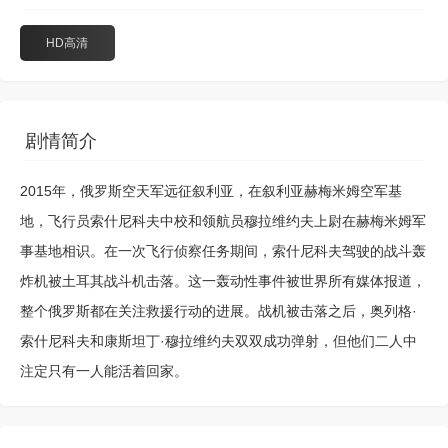
HD高清
剧情简介
2015年，俄罗斯空天军远征叙利亚，在叙利亚赫梅米姆空军基
地，飞行员索什尼科夫中校和领航员穆拉维约夫上尉在赫梅米姆军
事基地相识。在一次飞行侦察任务期间，索什尼科夫驾驶的战斗轰
炸机被土耳其战斗机击落。这一轰动性事件被世界所有媒体报道，
整个俄罗斯都在关注救援行动的进展。战机被击落之后，奥列格·
索什尼科夫和康斯坦丁·穆拉维约夫双双成功弹射，但他们二人中
注定只有一人能活着回家。