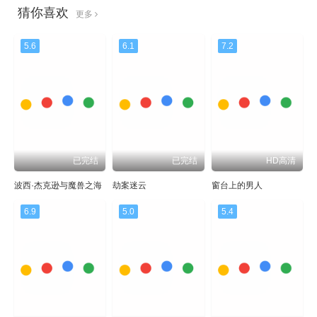
猜你喜欢
更多
5.6
6.1
7.2
已完结
已完结
HD高清
波西·杰克逊与魔兽之海
劫案迷云
窗台上的男人
6.9
5.0
5.4