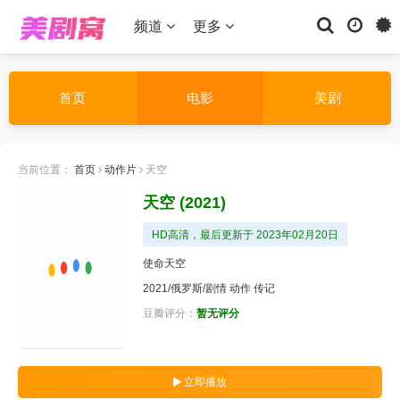
频道
更多
首页
电影
美剧
当前位置：
首页
动作片
天空
天空
(2021)
HD高清，最后更新于 2023年02月20日
使命天空
2021/俄罗斯/
剧情
动作
传记
豆瓣评分：
暂无评分
立即播放