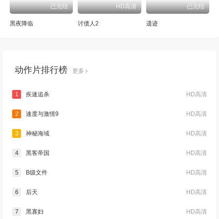
已完结
HD高清
已完结
黑夜降临
讨债人2
遗迹
动作片排行榜
更多
1
疾速追杀
HD高清
2
速度与激情9
HD高清
3
神秘海域
HD高清
4
黑客帝国
HD高清
5
B级文件
HD高清
6
后天
HD高清
7
黑寡妇
HD高清