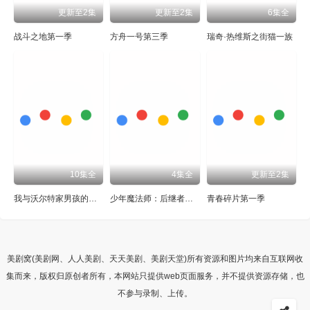
更新至2集
更新至2集
6集全
战斗之地第一季
方舟一号第三季
瑞奇·热维斯之街猫一族
10集全
4集全
更新至2集
我与沃尔特家男孩的生活第三季
少年魔法师：后继者第三季
青春碎片第一季
美剧窝(美剧网、人人美剧、天天美剧、美剧天堂)所有资源和图片均来自互联网收
集而来，版权归原创者所有，本网站只提供web页面服务，并不提供资源存储，也
不参与录制、上传。