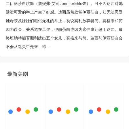
二伊丽莎白跳舞（詹妮弗·艾莉JenniferEhle饰）。可不久达西对她
活泼可爱的举止产生了好感。达西虽然欣赏伊丽莎白，却无法忍受
她母亲及妹妹们粗俗无礼的举止，劝说宾利放弃娶简。宾格来和简
因为误会，关系危在旦夕，伊丽莎白也因为这件事迁怒于达西。最
终班纳特能否顺利嫁出五个女儿，宾格来与简、达西与伊丽莎白会
不会从迷失中走来，缔...
最新美剧