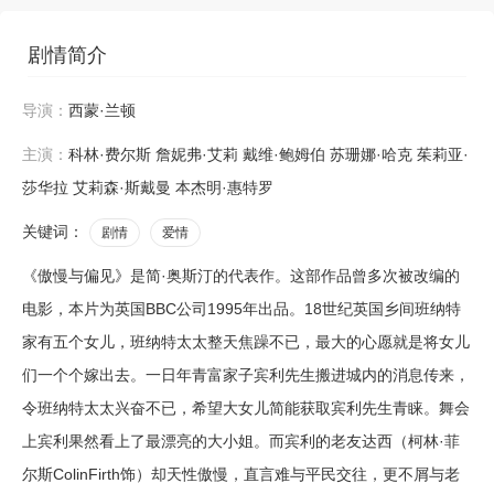
剧情简介
导演：
西蒙·兰顿
主演：
科林·费尔斯
詹妮弗·艾莉
戴维·鲍姆伯
苏珊娜·哈克
茱莉亚·
莎华拉
艾莉森·斯戴曼
本杰明·惠特罗
关键词：
剧情
爱情
《傲慢与偏见》是简·奥斯汀的代表作。这部作品曾多次被改编的
电影，本片为英国BBC公司1995年出品。18世纪英国乡间班纳特
家有五个女儿，班纳特太太整天焦躁不已，最大的心愿就是将女儿
们一个个嫁出去。一日年青富家子宾利先生搬进城内的消息传来，
令班纳特太太兴奋不已，希望大女儿简能获取宾利先生青睐。舞会
上宾利果然看上了最漂亮的大小姐。而宾利的老友达西（柯林·菲
尔斯ColinFirth饰）却天性傲慢，直言难与平民交往，更不屑与老