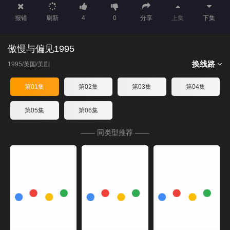
报错
刷新
4
0
分享
上集
下集
傲慢与偏见1995
换线路
1995/英国/美剧
第01集
第02集
第03集
第04集
第05集
第06集
—— 同类型推荐 ——