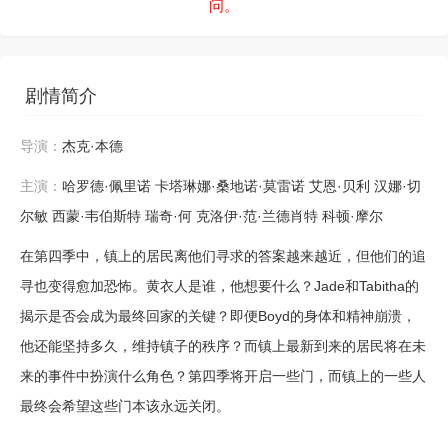
问。
剧情简介
导演：
杰克·本德
主演：
哈罗德·佩里诺
卡塔琳娜·桑地诺·莫雷诺
艾恩·贝利
汉娜·切
尔敏
西蒙·韦伯斯特
瑞奇·何
克洛伊·范·兰德肖特
科顿·摩尔
在第四季中，镇上的居民离他们寻求的答案越来越近，但他们的追
寻也变得愈加恐怖。黄衣人是谁，他想要什么？Jade和Tabitha的
揭示是否会成为最终回家的关键？即便Boyd的身体和精神崩溃，
他还能坚持多久，维持镇子的秩序？而镇上最新到来的居民将在未
来的事件中扮演什么角色？第四季将开启一些门，而镇上的一些人
最终会希望这些门本该永远关闭。