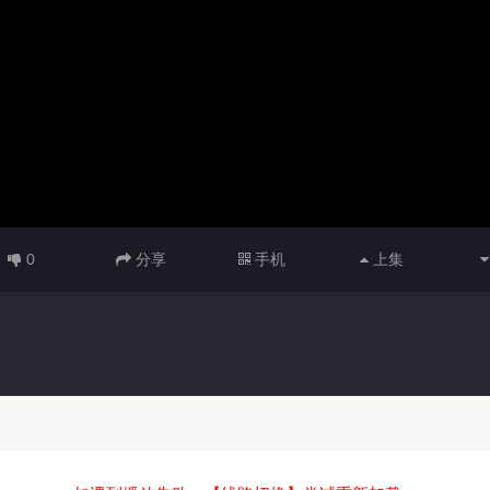
0
分享
手机
上集