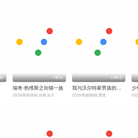
集
6集全
10集全
瑞奇·热维斯之街猫一族
我与沃尔特家男孩的生活第三季
2026/英国/喜剧,动画,短片
2026/美国/剧情,爱情
20