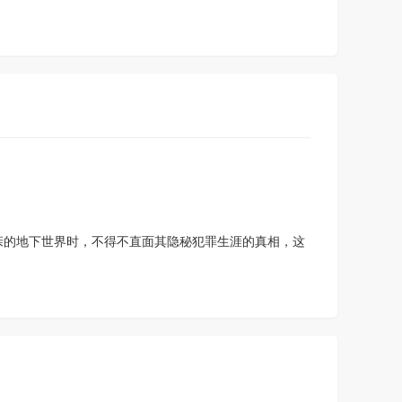
闪点行动第四季
三代同层第一季
如果还有明天第
如果还有明天第
二季
一季
亲的地下世界时，不得不直面其隐秘犯罪生涯的真相，这