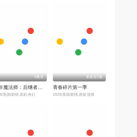
4集全
更新至2集
少年魔法师：后继者第三季
青春碎片第一季
26/美国/剧情,喜剧,奇幻
2026/美国/剧情,悬疑,惊悚