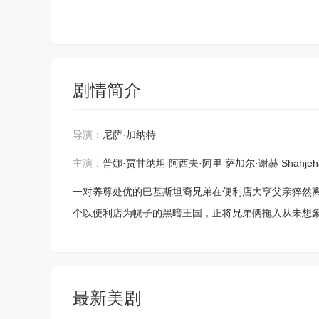
剧情简介
导演：
尼萨·加纳特
主演：
普娜·贾甘纳坦
阿西夫·阿里
萨加尔·谢赫
Shahjeh
一对养尊处优的巴基斯坦裔兄弟在便利店大亨父亲猝然
个以便利店为幌子的黑暗王国，正将兄弟俩拖入从未想
最新美剧