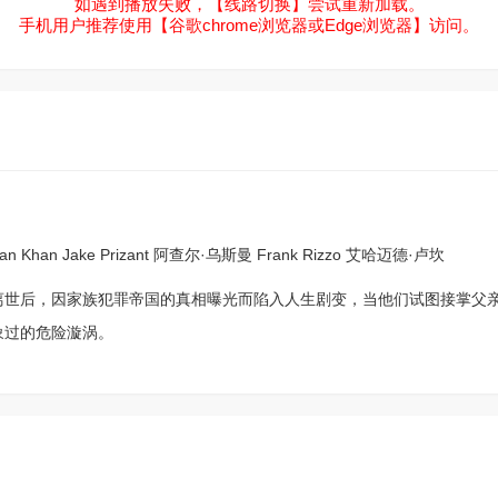
如遇到播放失败，【线路切换】尝试重新加载。
手机用户推荐使用【谷歌chrome浏览器或Edge浏览器】访问。
an Khan
Jake Prizant
阿查尔·乌斯曼
Frank Rizzo
艾哈迈德·卢坎
离世后，因家族犯罪帝国的真相曝光而陷入人生剧变，当他们试图接掌父
象过的危险漩涡。