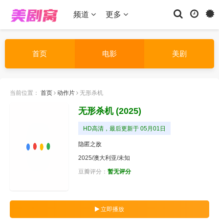
频道
更多
首页
电影
美剧
当前位置：
首页
动作片
无形杀机
无形杀机
(2025)
HD高清，最后更新于 05月01日
隐匿之敌
2025/澳大利亚/未知
豆瓣评分：
暂无评分
立即播放